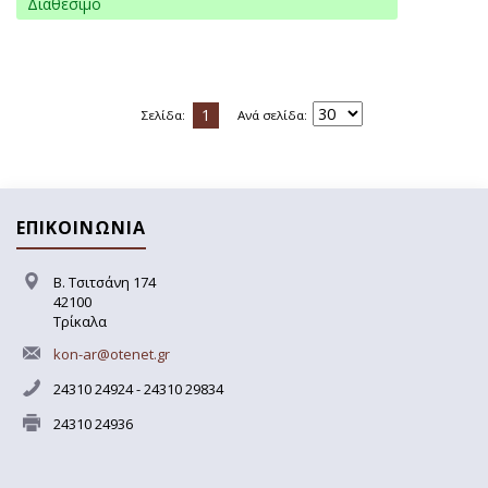
Διαθέσιμο
1
Σελίδα:
Ανά σελίδα:
ΕΠΙΚΟΙΝΩΝΙΑ
Β. Τσιτσάνη 174
42100
Τρίκαλα
kon-ar@otenet.gr
24310 24924 - 24310 29834
24310 24936