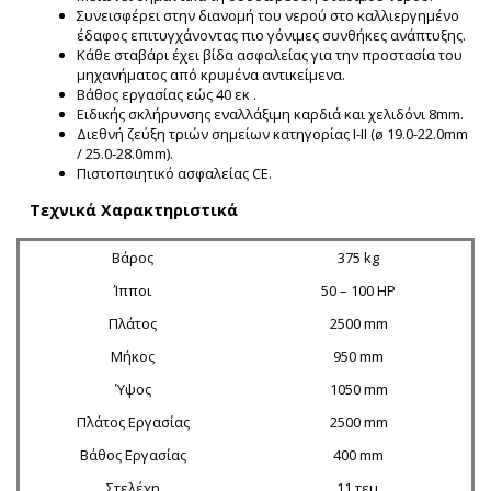
Συνεισφέρει στην διανομή του νερού στο καλλιεργημένο
έδαφος επιτυγχάνοντας πιο γόνιμες συνθήκες ανάπτυξης.
Κάθε σταβάρι έχει βίδα ασφαλείας για την προστασία του
μηχανήματος από κρυμένα αντικείμενα.
Βάθος εργασίας εώς 40 εκ .
Ειδικής σκλήρυνσης εναλλάξιμη καρδιά και χελιδόνι 8mm.
Διεθνή ζεύξη τριών σημείων κατηγορίας Ι-ΙΙ (ø 19.0-22.0mm
/ 25.0-28.0mm).
Πιστοποιητικό ασφαλείας CE.
Τεχνικά Xαρακτηριστικά
Βάρος
375 kg
Ίπποι
50 – 100 HP
Πλάτος
2500 mm
Μήκος
950 mm
Ύψος
1050 mm
Πλάτος Εργασίας
2500 mm
Βάθος Εργασίας
400 mm
Στελέχη
11 τεμ.