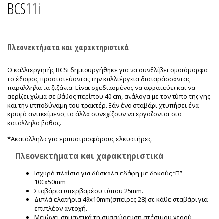
BCS11i
Πλεονεκτήματα και χαρακτηριστικά
Ο καλλιεργητής BCSi δημιουργήθηκε για να συνθλίβει ομοιόμορφα
το έδαφος προστατεύοντας την καλλιέργεια διαταράσσοντας
παράλληλα τα ζιζάνια. Είναι σχεδιασμένος να αφρατεύει και να
αερίζει χώμα σε βάθος περίπου 40 cm, ανάλογα με τον τύπο της γης
και την ιπποδύναμη του τρακτέρ. Εάν ένα σταβάρι χτυπήσει ένα
κρυφό αντικείμενο, τα άλλα συνεχίζουν να εργάζονται στο
κατάλληλο βάθος.
*Ακατάλληλο για ερπυστριοφόρους ελκυστήρες.
Πλεονεκτήματα και χαρακτηριστικά
Ισχυρό πλαίσιο για δύσκολα εδάφη με δοκούς “Π”
100x50mm.
Σταβάρια υπερβαρέου τύπου 25mm.
Διπλά ελατήρια 49x10mm(σπείρες 28) σε κάθε σταβάρι για
επιπλέον αντοχή.
Μειώνει σημαντικά τη συσσώρευση στάσιμου νερού.